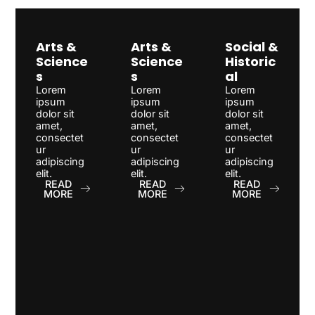
Arts &
Arts &
Social &
Science
Science
Historic
s
s
al
Lorem
Lorem
Lorem
ipsum
ipsum
ipsum
dolor sit
dolor sit
dolor sit
amet,
amet,
amet,
consectet
consectet
consectet
ur
ur
ur
adipiscing
adipiscing
adipiscing
elit.
elit.
elit.
READ
READ
READ
MORE
MORE
MORE