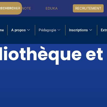
PRONOTE
EDUKA
RECRUTEMENT
RECHERCHER
me
A propos
Pédagogie
Inscriptions
Ext
liothèque et