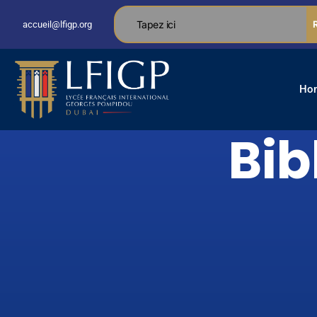
accueil@lfigp.org
Ho
Bib