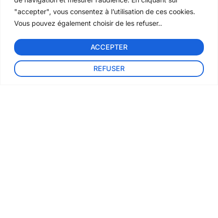
"accepter", vous consentez à l’utilisation de ces cookies.
Vous pouvez également choisir de les refuser..
ACCEPTER
REFUSER
NOUS CONTACTER
Academic city, Dubai
+97143260026
Oud Metha, Dubai
+97143374161
Nous trouver
LFIGP
À propos de nous
Admission
Recrutement
Mentions Légales
Envoyez-nous un e-mail