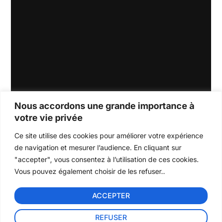
Mathe
Health
Laws
Nous accordons une grande importance à
matical
&
Lorem
votre vie privée
ipsum
Science
Wellnes
dolor sit
s
s
Ce site utilise des cookies pour améliorer votre expérience
amet,
Lorem
Lorem
consectet
de navigation et mesurer l’audience. En cliquant sur
ipsum
ipsum
ur
"accepter", vous consentez à l’utilisation de ces cookies.
dolor sit
dolor sit
adipiscing
amet,
amet,
Vous pouvez également choisir de les refuser..
elit.
consectet
consectet
READ
ur
ur
MORE
adipiscing
adipiscing
ACCEPTER
elit.
elit.
READ
READ
MORE
MORE
REFUSER