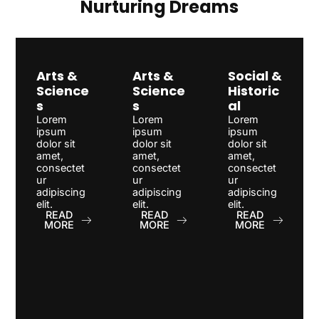
Nurturing Dreams
Arts &
Arts &
Social &
Science
Science
Historic
s
s
al
Lorem
Lorem
Lorem
ipsum
ipsum
ipsum
dolor sit
dolor sit
dolor sit
amet,
amet,
amet,
consectet
consectet
consectet
ur
ur
ur
adipiscing
adipiscing
adipiscing
elit.
elit.
elit.
READ
READ
READ
MORE
MORE
MORE