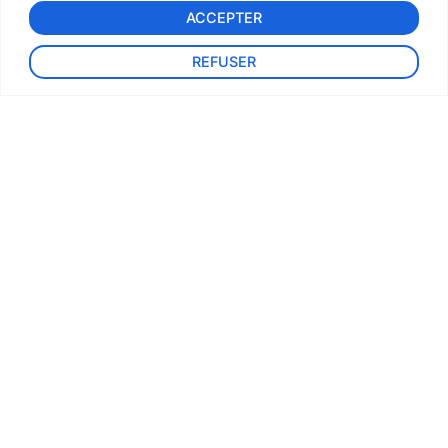
Ville
ACCEPTER
REFUSER
Lien de la localisation google
map
*
Email
*
Mobile 1
*