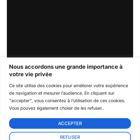
Mathe
Health
Laws
Nous accordons une grande importance à
matical
&
Lorem
votre vie privée
ipsum
Science
Wellnes
dolor sit
s
s
Ce site utilise des cookies pour améliorer votre expérience
amet,
Lorem
Lorem
consectet
de navigation et mesurer l’audience. En cliquant sur
ipsum
ipsum
ur
"accepter", vous consentez à l’utilisation de ces cookies.
dolor sit
dolor sit
adipiscing
amet,
amet,
Vous pouvez également choisir de les refuser..
elit.
consectet
consectet
READ
ur
ur
MORE
adipiscing
adipiscing
ACCEPTER
elit.
elit.
READ
READ
MORE
MORE
REFUSER