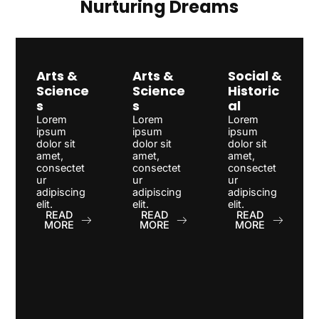
Nurturing Dreams
Arts &
Arts &
Social &
Science
Science
Historic
s
s
al
Lorem
Lorem
Lorem
ipsum
ipsum
ipsum
dolor sit
dolor sit
dolor sit
amet,
amet,
amet,
consectet
consectet
consectet
ur
ur
ur
adipiscing
adipiscing
adipiscing
elit.
elit.
elit.
READ
READ
READ
MORE
MORE
MORE