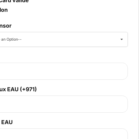
Card valide
Non
nsor
 an Option--
ux EAU (+971)
x EAU