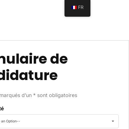
FR
ulaire de
didature
arqués d’un * sont obligatoires
té
 an Option--