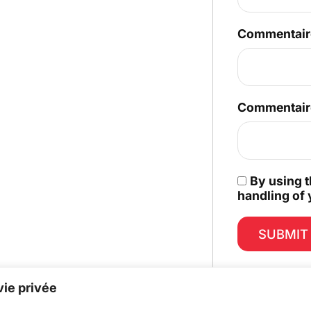
Commentair
Commentair
By using t
handling of 
ie privée