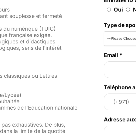
Emirates ID 
Oui
ours
ant souplesse et fermeté
Type de spo
 du numérique (TUIC)
gue française exigée.
--Please Choose
ogiques et didactiques
giques, sens de l’intérêt
Email
*
 classiques ou Lettres
Téléphone a
e/Lycée)
ouhaitée
ammes de l’Education nationale
Adresse au
t pas exhaustives. De plus,
ans la limite de la quotité