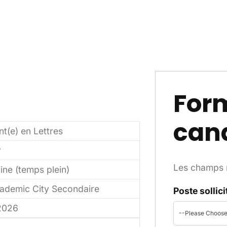
Form
can
t(e) en Lettres
r
Les champs m
ne (temps plein)
ademic City Secondaire
Poste sollici
2026
--Please Choose