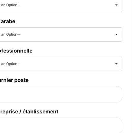
 an Option--
l'arabe
 an Option--
ofessionnelle
 an Option--
ernier poste
reprise / établissement