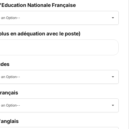
 l'Education Nationale Française
 an Option--
plus en adéquation avec le poste)
udes
 an Option--
français
 an Option--
l'anglais