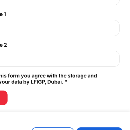
e 1
e 2
his form you agree with the storage and
your data by LFIGP, Dubai.
*