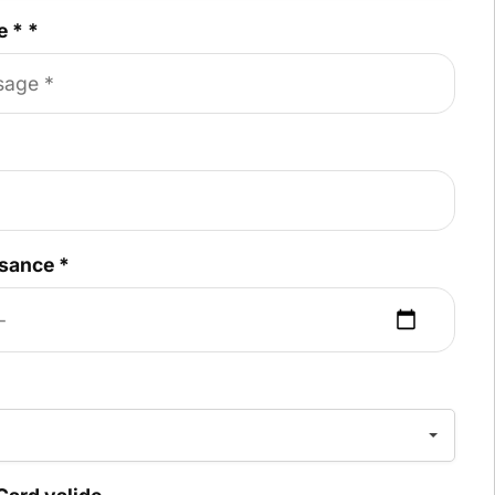
e *
*
ssance
*
*