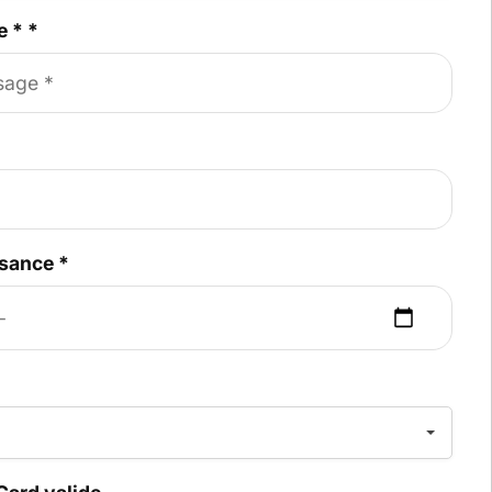
e *
*
ssance
*
*