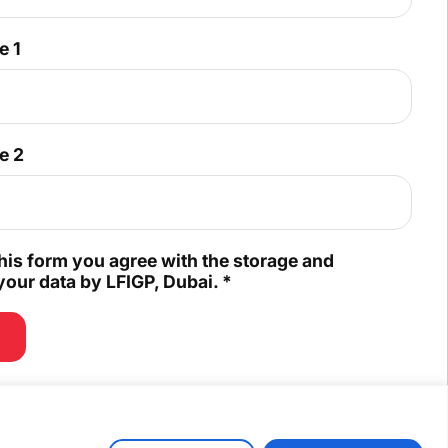
e 1
e 2
his form you agree with the storage and
your data by LFIGP, Dubai.
*