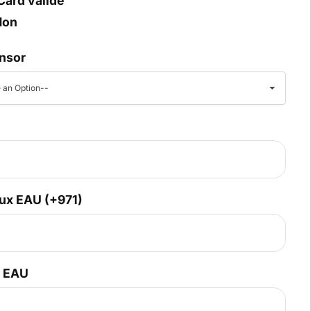
Card valide
Non
nsor
 an Option--
ux EAU (+971)
x EAU