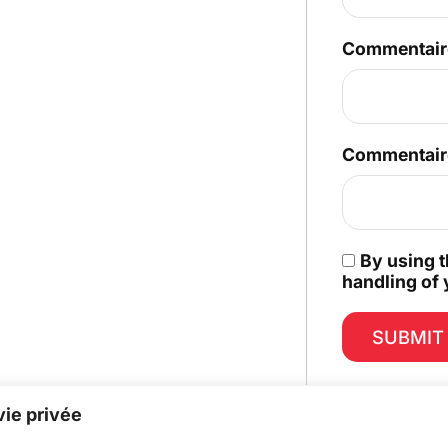
Commentair
Commentair
By using t
handling of 
ie privée