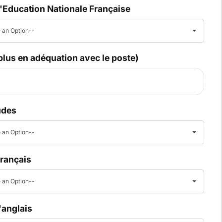
 l'Education Nationale Française
 an Option--
plus en adéquation avec le poste)
udes
 an Option--
français
 an Option--
l'anglais