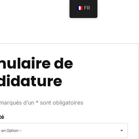
FR
ulaire de
didature
arqués d’un * sont obligatoires
té
 an Option--