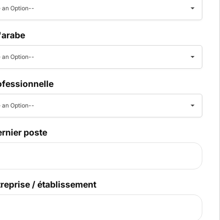
 an Option--
l'arabe
 an Option--
ofessionnelle
 an Option--
ernier poste
reprise / établissement